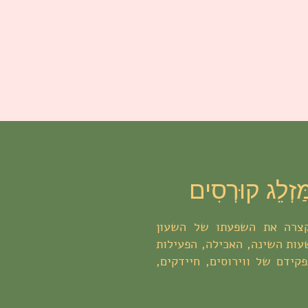
ַזְלֵג קוּרְסִים
צרה את השפעתו של השעון
עות השינה, האכילה, הפעילות
קידם של ווירוסים, חיידקים,