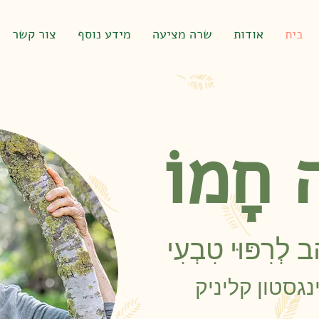
בית
אודות
שרה מציעה
מידע נוסף
צור קשר
ה חָמוֹ
ָב לְרִפּוּי טִבְעִי
נגסטון קליניק