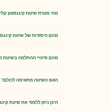
מהי מטרת שיטת קינגסטון קלינ
מטרת השיטה היא לאפשר לגוף לשקם
מהם היסודות של שיטת קינגסט
התאמה של אורח החיים לשעון הביול
תזונה אורגנית טבעית ומאוזנת הכולל
מהם סיכויי ההחלמה בשיטת קי
הימנעות ממזון מתועש, מתבלון מזי
סיכויי ההחלמה תלויים בהיסטוריה ה
האם השיטה מתאימה לכולם?
השיטה מתאימה לכולם וכדאי ליישם 
התחלת השיטה.
היכן ניתן ללמוד את שיטת קינג