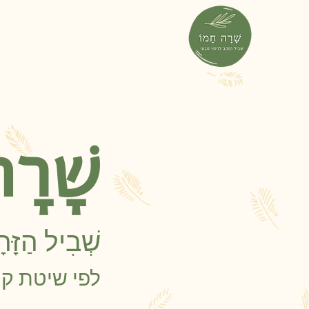
שָׁרָ
שְׁבִיל הַזָּה
לפי שיטת קי