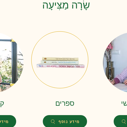
שָׂרָה מַצִּיעָה
שי
ספרים
קו
מידע נוסף
מידע