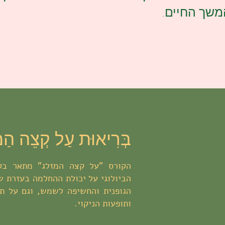
שך החיים.
בְּרִיאוּת עַל קְצֵה הַמּ
הקורס "על קצה המזלג" מתאר בק
הביולוגי על יכולת ההחלמה בעזרת ש
הגופנית והחשיפה לשמש, וגם על תפ
ותופעות הניקוי.