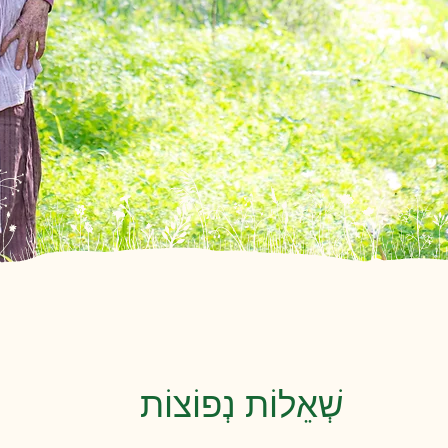
שְׁאֵלוֹת נְפוֹצוֹת